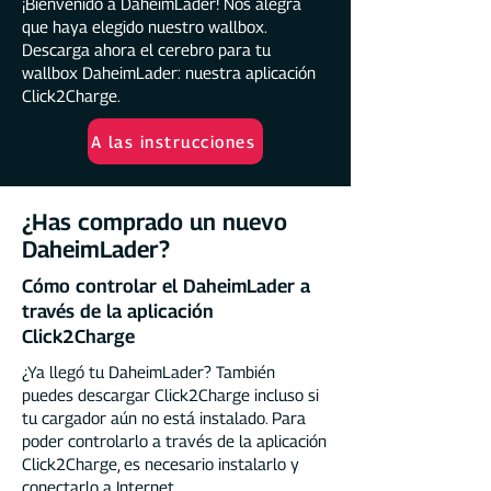
¡Bienvenido a DaheimLader! Nos alegra
que haya elegido nuestro wallbox.
Descarga ahora el cerebro para tu
wallbox DaheimLader: nuestra aplicación
Click2Charge.
A las instrucciones
¿Has comprado un nuevo
DaheimLader?
Cómo controlar el DaheimLader a
través de la aplicación
Click2Charge
¿Ya llegó tu DaheimLader? También
puedes descargar Click2Charge incluso si
tu cargador aún no está instalado. Para
poder controlarlo a través de la aplicación
Click2Charge, es necesario instalarlo y
conectarlo a Internet.