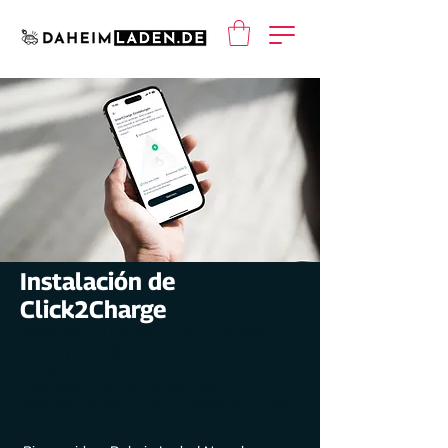
Instalación de
Click2Charge
¡Bienvenido a DaheimLader! Nos alegra
que hayas elegido nuestra estación de
carga.
Descarga ahora el cerebro para tu
estación DaheimLader: nuestra aplicación
Click2Charge.