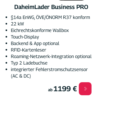
DaheimLader Business PRO
§14a EnWG, ÖVE/ÖNORM R37 konform
22 kW
Eichrechtskonforme Wallbox
Touch-Display
Backend & App optional
RFID-Kartenleser
Roaming-Netzwerk-Integration optional
Typ 2 Ladebuchse
integrierter Fehlerstromschutzsensor
(AC & DC)
1199 €
ab
Die Wallbox für:
private Ladevorgänge
gewerbliche Ladevorgänge z.B.
Dienstwagen, Firmen, Vermietung
öffentliche Ladevorgänge z.B.