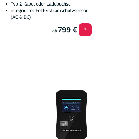
Typ 2 Kabel oder Ladebuchse
integrierter Fehlerstromschutzsensor
(AC & DC)
799 €
ab
Die Wallbox für:
private Ladevorgänge
gewerbliche Ladevorgänge z.B.
Dienstwagen, Firmen, Vermietung
BiDi-ready