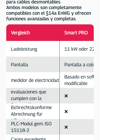
para cables desmontables.
Ambos modelos son completamente
compatibles con el §14a EnWG y ofrecen
funciones avanzadas y completas.
Vergleich
Smart PRO
Ladeleistung
11 kW oder 22 kW
Pantalla
Pantalla a color de 4 pulgadas
Basado en software, no
medidor de electricidad
modificable
evaluaciones que
❌
cumplen con la
facturación
Eichrechtskonforme
❌
Abrechnung für
öffentliche
PLC-Modul gem. ISO
❌
Ladevorgänge
15118-2
Carga excedente