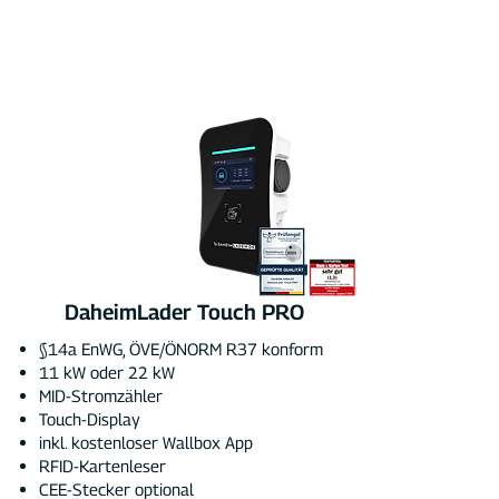
private Ladevorgänge
DaheimLader Touch PRO
§14a EnWG, ÖVE/ÖNORM R37 konform
11 kW oder 22 kW
MID-Stromzähler
Touch-Display
inkl. kostenloser Wallbox App
RFID-Kartenleser
CEE-Stecker optional