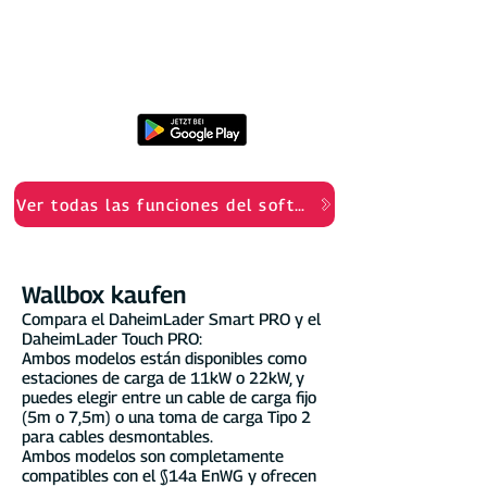
Uso privado y comercial Facturación de
vehículos de empresa Alquiler §14a EnWG
Potencia de carga de 11 kW o 22 kW
Ver todas las funciones del software
Wallbox kaufen
Compara el DaheimLader Smart PRO y el
DaheimLader Touch PRO:
Ambos modelos están disponibles como
estaciones de carga de 11kW o 22kW, y
puedes elegir entre un cable de carga fijo
(5m o 7,5m) o una toma de carga Tipo 2
para cables desmontables.
Ambos modelos son completamente
compatibles con el §14a EnWG y ofrecen