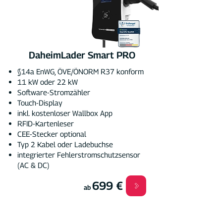
DaheimLader Smart PRO
§14a EnWG, ÖVE/ÖNORM R37 konform
11 kW oder 22 kW
Software-Stromzähler
Touch-Display
inkl. kostenloser Wallbox App
RFID-Kartenleser
CEE-Stecker optional
Typ 2 Kabel oder Ladebuchse
integrierter Fehlerstromschutzsensor
(AC & DC)
699 €
ab
Die Wallbox für: