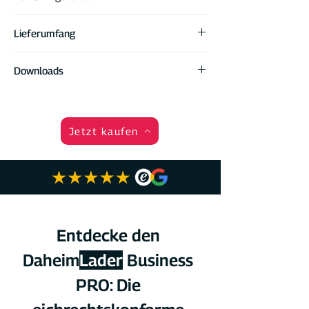
Lieferumfang
DaheimLader Business PRO Wallbox
Downloads
mit eichrechtskonformen Stromzähler
DaheimLader DockingStation für die
Datenblatt
einfache Installation
Handbuch
4 RFID Karten (2x Masterkarte, 2x
Produktkatalog
Jetzt kaufen
Onlinekarte)
Wallbox Handbuch
Click2Charge App & Anleitung zur
Einrichtung
Schrauben & Dübel
Entdecke den 
Daheim
Lader
 Business 
PRO: Die 