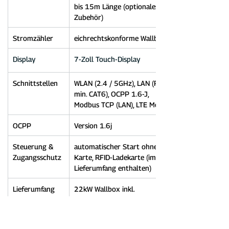
bis 15m Länge (optionales 
Zubehör)
Stromzähler
eichrechtskonforme Wallbox
Display
7-Zoll Touch-Display
Schnittstellen
WLAN (2.4 / 5GHz), LAN (RJ45-
min. CAT6), OCPP 1.6-J, 
Modbus TCP (LAN), LTE Modem
OCPP
Version 1.6j
Steuerung & 
automatischer Start ohne 
Zugangsschutz
Karte, RFID-Ladekarte (im 
Lieferumfang enthalten)
Lieferumfang
22kW Wallbox inkl. 
DockingStation, Handbuch 
(Deutsch), 4 x RFID-Karten, 
Montage-Set