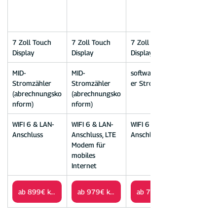
7 Zoll Touch 
7 Zoll Touch 
7 Zoll Touch 
Display
Display
Display
MID-
MID-
softwarebasiert
Stromzähler 
Stromzähler 
er Stromzähler
(abrechnungsko
(abrechnungsko
nform)
nform)
WIFI 6 & LAN-
WIFI 6 & LAN-
WIFI 6 & LAN-
Anschluss
Anschluss, LTE 
Anschluss
Modem für 
mobiles 
Internet
ab 899€ kaufen
ab 979€ kaufen