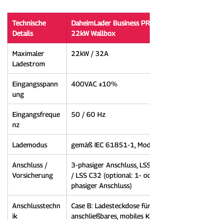
Technische 
DaheimLader Business PRO 
Details
22kW Wallbox
Maximaler 
22kW / 32A
Ladestrom
Eingangsspann
400VAC ±10%
ung
Eingangsfreque
50 / 60 Hz
nz
Lademodus
gemäß IEC 61851-1, Mode 3
Anschluss / 
3-phasiger Anschluss, LSS C16 
Vorsicherung
/ LSS C32 (optional: 1- oder 2-
phasiger Anschluss)
Anschlusstechn
Case B: Ladesteckdose für 
ik
anschließbares, mobiles Kabel 