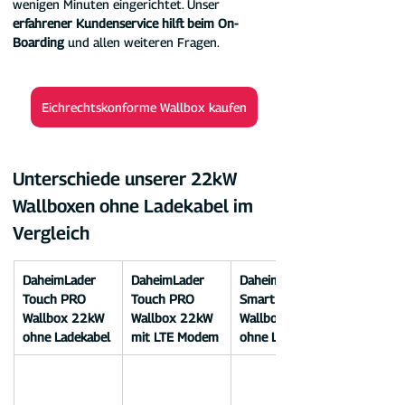
wenigen Minuten eingerichtet. Unser 
erfahrener Kundenservice hilft beim On-
Boarding 
und allen weiteren Fragen.
Eichrechtskonforme Wallbox kaufen
Unterschiede unserer 22kW 
Wallboxen ohne Ladekabel im 
Vergleich
DaheimLader 
DaheimLader 
DaheimLader 
Touch PRO 
Touch PRO 
Smart PRO+ 
Wallbox 22kW 
Wallbox 22kW 
Wallbox 22kW 
ohne Ladekabel
mit LTE Modem
ohne Ladekabel