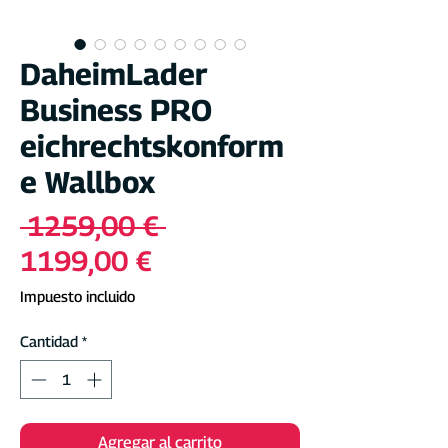
DaheimLader
Business PRO
eichrechtskonform
e Wallbox
Precio
 1259,00 € 
Precio
1199,00 €
de
Impuesto incluido
oferta
Cantidad
*
Agregar al carrito