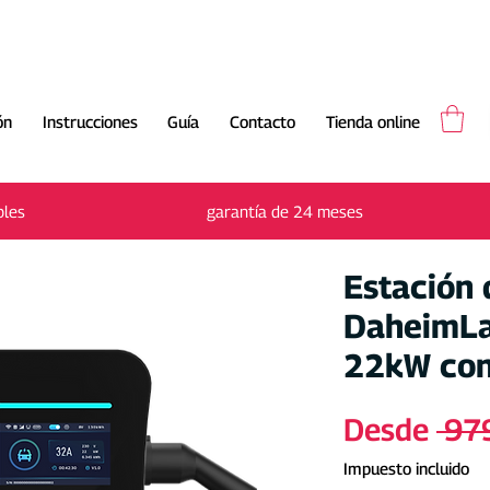
ón
Instrucciones
Guía
Contacto
Tienda online
Envío gratuito en 2-3 días laborables
bles
garantía de 24 meses
Estación 
DaheimLa
22kW con
Desde
 97
Impuesto incluido