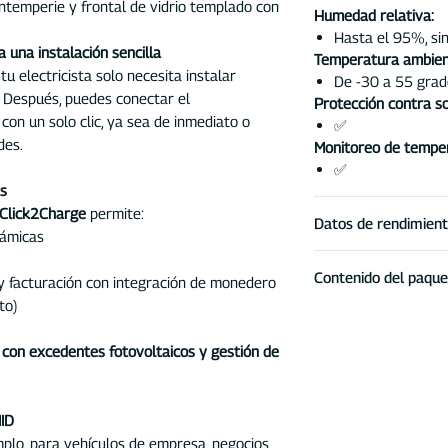
intemperie y frontal de vidrio templado con
Humedad relativa:
Hasta el 95%, si
una instalación sencilla
Temperatura ambien
 tu electricista solo necesita instalar
De -30 a 55 grad
. Después, puedes conectar el
Protección contra s
con un solo clic, ya sea de inmediato o
✅
des.
Monitoreo de tempe
✅
es
Click2Charge
permite:
Datos de rendimient
námicas
Tensión nominal 
Contenido del paque
y facturación con integración de monedero
Conexión trifásic
Corriente máxima
to)
DaheimLader Tou
32A
DaheimLader Dock
Modo de carga:
Se
 con excedentes fotovoltaicos y gestión de
sencilla
Frecuencia nomin
Manual de usuari
Conexión / Protec
4 tarjetas RFID (
LSSC32 (opcional:
MID
online)
Tecnología de con
plo, para vehículos de empresa, negocios
Tornillos y tacos