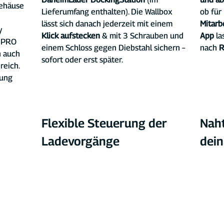
gehäuse 
Lieferumfang enthalten). Die Wallbox 
ob für 
lässt sich danach jederzeit mit einem 
Mitarb
y 
Klick aufstecken
 & mit 3 Schrauben und 
App
 l
 PRO 
einem Schloss gegen Diebstahl sichern – 
nach
 
 auch 
sofort oder erst später.
reich. 
ung 
Flexible Steuerung der 
Naht
Ladevorgänge
dei