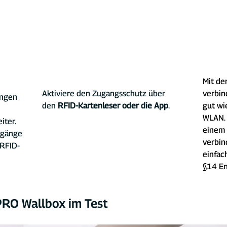
Mit de
Aktiviere den Zugangsschutz über 
verbin
ngen 
den 
RFID-Kartenleser oder die App
.
gut wi
WLA
N.
ter. 
einem 
rgänge 
verbin
 RFID-
einfac
§14 E
RO Wallbox im Test