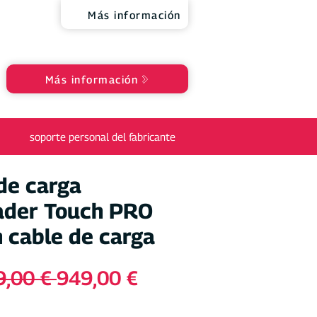
Más información
Más información
soporte personal del fabricante
de carga
der Touch PRO
 cable de carga
Precio
Precio
9,00 € 
949,00 €
de