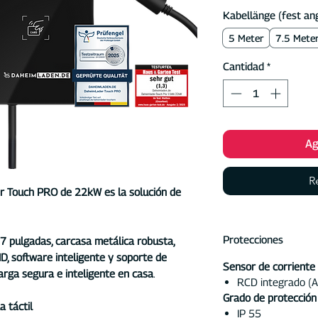
Kabellänge (fest an
5 Meter
7.5 Mete
Cantidad
*
Ag
R
r Touch PRO de 22kW es la solución de
Protecciones
e 7 pulgadas, carcasa metálica robusta,
D, software inteligente y soporte de
Sensor de corriente 
arga segura e inteligente en casa
.
RCD integrado (
Grado de protección 
a táctil
IP 55