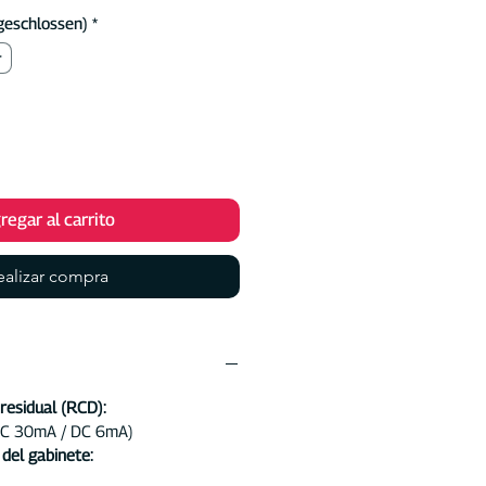
oferta
geschlossen)
*
r
regar al carrito
ealizar compra
residual (RCD):
AC 30mA / DC 6mA)
del gabinete: