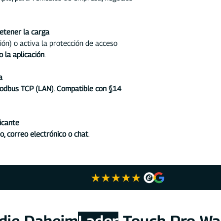
de 5 m / 7,5 m
Ca
móvil conectable
(accesorio opcion
detener la carga
Interfaces:
WLAN (
ión) o activa la protección de acceso
mínimo CAT6) OC
o la aplicación
.
Opcional con mó
OCPP:
Versión 1.6
a
Control y protecc
odbus TCP (LAN)
.
Compatible con §14
(inicio automático
inicio/parada, tar
paquete)
icante
Contenido del pa
o, correo electrónico o chat
.
alemán), 4 tarjet
Normas de refere
62196-2:2016 IE
1(3.1.9; 6.2.3)
Carga con excede
Integración dire
(accesorio opcio
del inversor