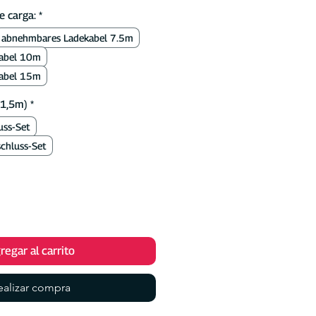
oferta
e carga:
*
abnehmbares Ladekabel 7.5m
abel 10m
abel 15m
(1,5m)
*
uss-Set
chluss-Set
regar al carrito
ealizar compra