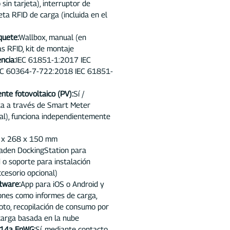
 sin tarjeta), interruptor de
jeta RFID de carga (incluida en el
quete:
Wallbox, manual (en
as RFID, kit de montaje
ncia:
IEC 61851-1:2017 IEC
C 60364-7-722:2018 IEC 61851-
nte fotovoltaico (PV):
Sí /
cta a través de Smart Meter
nal), funciona independientemente
 x 268 x 150 mm
den DockingStation para
 o soporte para instalación
cesorio opcional)
tware:
App para iOS o Android y
ones como informes de carga,
oto, recopilación de consumo por
carga basada en la nube
§14a EnWG:
Sí, mediante contacto