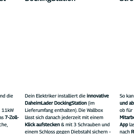
und die 
Dein Elektriker installiert die 
innovative 
So kan
DaheimLader DockingStation 
(im 
und a
x 11kW 
Lieferumfang enthalten). Die Wallbox 
ob für 
as 
7-Zoll-
lässt sich danach jederzeit mit einem 
Mitarb
che, 
Klick aufstecken
 & mit 3 Schrauben und 
App
 l
einem Schloss gegen Diebstahl sichern – 
nach
 