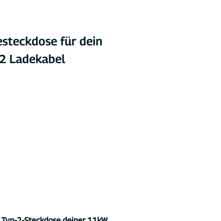
steckdose für dein 
 2 Ladekabel
 
Typ-2-Steckdose deiner 11kW 