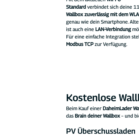
Standard
 verbindet sich deine 1
Wallbox zuverlässig mit dem WL
genau wie dein Smartphone. Alter
ist auch eine 
LAN-Verbindung
 mö
Für eine einfache Integration steh
Modbus TCP
 zur Verfügung.
Kostenlose Wall
Beim Kauf einer 
DaheimLader Wa
das 
Brain deiner Wallbox
 – und b
PV Überschussladen