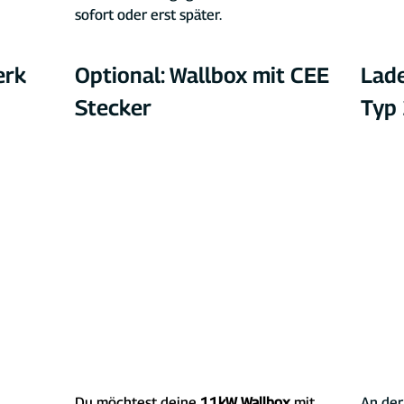
sofort oder erst später.
rk 
Optional: Wallbox mit CEE 
Lade
Stecker
Typ
Du möchtest deine 
11kW Wallbox
 mit 
An der