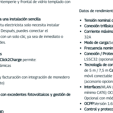
intemperie y frontal de vidrio templado con
Datos de rendimient
una instalación sencilla
Tensión nominal 
 tu electricista solo necesita instalar
Conexión trifásic
. Después, puedes conectar el
Corriente máxima
con un solo clic, ya sea de inmediato o
32A
des.
Modo de carga:
Se
Frecuencia nomin
Conexión / Protec
es
LSSC32 (opcional:
Click2Charge
permite:
Tecnología de con
námicas
de 5 m / 7,5 m
Ca
móvil conectable
y facturación con integración de monedero
(accesorio opcion
to)
Interfaces:
WLAN (
mínimo CAT6) OC
 con excedentes fotovoltaicos y gestión de
Opcional con mó
OCPP:
Versión 1.6
Control y protecc
MID