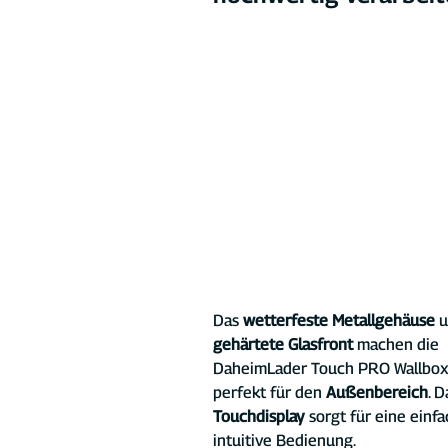
Das 
wetterfeste Metallgehäuse
 
gehärtete Glasfront
 machen die 
DaheimLader Touch PRO Wallbo
perfekt für den 
Außenbereich
. D
Touchdisplay
 sorgt für eine einfa
intuitive Bedienung.