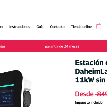
ón
Instrucciones
Guía
Contacto
Tienda online
Envío gratuito en 2-3 días laborables
bles
garantía de 24 meses
Estación 
DaheimLa
11kW sin 
Desde
 84
Impuesto incluido