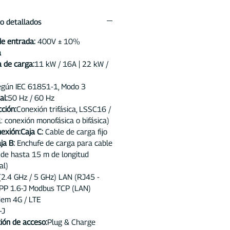
o detallados
de entrada:
400V ± 10%
a
 de carga:
11 kW / 16A | 22 kW /
gún IEC 61851-1, Modo 3
al:
50 Hz / 60 Hz
ción:
Conexión trifásica, LSSC16 /
 conexión monofásica o bifásica)
exión:Caja C:
Cable de carga fijo
ja B:
Enchufe de carga para cable
 de hasta 15 m de longitud
al)
2.4 GHz / 5 GHz) LAN (RJ45 -
PP 1.6-J Modbus TCP (LAN)
dem 4G / LTE
-J
ión de acceso:
Plug & Charge