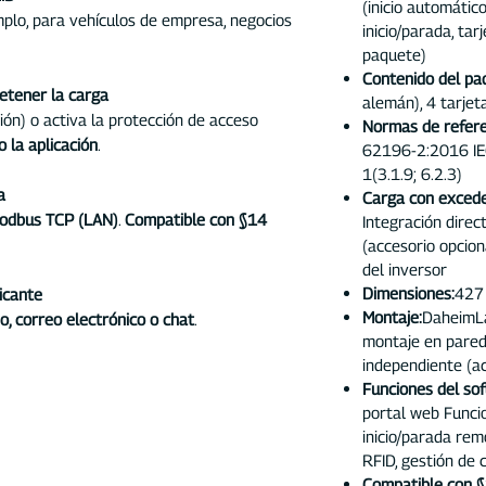
(inicio automático
plo, para vehículos de empresa, negocios
inicio/parada, tar
paquete)
Contenido del pa
detener la carga
alemán), 4 tarjet
ión) o activa la protección de acceso
Normas de refere
o la aplicación
.
62196-2:2016 IE
1(3.1.9; 6.2.3)
a
Carga con excede
odbus TCP (LAN)
.
Compatible con §14
Integración dire
(accesorio opcio
del inversor
Dimensiones:
427
icante
Montaje:
DaheimLa
o, correo electrónico o chat
.
montaje en pared
independiente (ac
Funciones del sof
portal web Funci
inicio/parada rem
RFID, gestión de 
Compatible con 