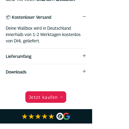
📦 Kostenloser Versand
Deine Wallbox wird in Deutschland
innerhalb von 1-2 Werktagen kostenlos
von DHL geliefert.
Lieferumfang
DaheimLader Touch PRO Wallbox
Downloads
inklusive DockingStation für Anschluß
& Wandmontage
Datenblatt
4 RFID Karten (2x Masterkarte, 2x
Handbuch
Onlinekarte)
Produktkatalog
Jetzt kaufen
Wallbox Handbuch
Click2Charge App & Anleitung zur
Einrichtung
Schrauben & Dübel