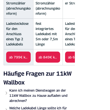
Stromzähler 
Stromzähler 
er Stromzähler
(abrechnungsko
(abrechnungsko
nform)
nform)
Ladesteckdose 
fest 
Ladesteckdose 
für den 
integriertes 
für den 
Anschluss 
Ladekabel mit 
Anschluss 
eines Typ 2 
5m oder 7,5m 
eines Typ 2 
Ladekabels
Länge
Ladekabels
ab 799€ kaufen
ab 849€ kaufen
Häufige Fragen zur 11kW 
Wallbox
Kann ich meinen Dienstwagen an der 
11kW Wallbox zu Hause aufladen und 
abrechnen?
Welche Ladekabel Länge sollte ich für 