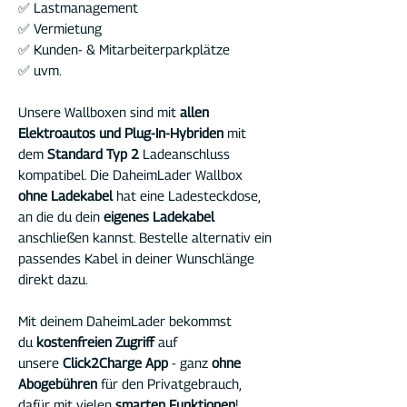
✅ Lastmanagement
✅ Vermietung
✅ Kunden- & Mitarbeiterparkplätze
✅ uvm.
Unsere Wallboxen sind mit
allen
Elektroautos und Plug-In-Hybriden
mit
dem
Standard Typ 2
Ladeanschluss
kompatibel. Die DaheimLader Wallbox
ohne Ladekabel
hat eine Ladesteckdose,
an die du dein
eigenes Ladekabel
anschließen kannst. Bestelle alternativ ein
passendes Kabel in deiner Wunschlänge
direkt dazu.
Mit deinem DaheimLader bekommst
du
kostenfreien Zugriff
auf
unsere
Click2Charge App
- ganz
ohne
Abogebühren
für den Privatgebrauch,
dafür mit vielen
smarten Funktionen
!