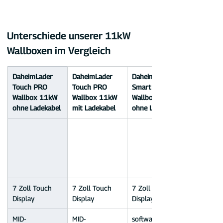
Unterschiede unserer 11kW 
Wallboxen im Vergleich
DaheimLader 
DaheimLader 
DaheimLader 
Touch PRO 
Touch PRO 
Smart PRO+ 
Wallbox 11kW 
Wallbox 11kW 
Wallbox 11kW 
ohne Ladekabel
mit Ladekabel
ohne Ladekabel
7 Zoll Touch 
7 Zoll Touch 
7 Zoll Touch 
Display
Display
Display
MID-
MID-
softwarebasiert