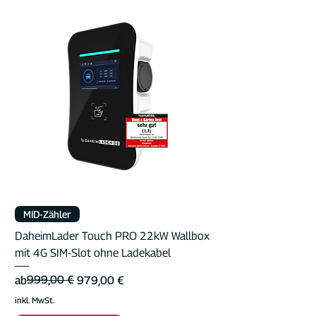
MID-Zähler
DaheimLader Touch PRO 22kW Wallbox
mit 4G SIM-Slot ohne Ladekabel
Standardpreis
Sale-Preis
999,00 €
ab
979,00 €
inkl. MwSt.