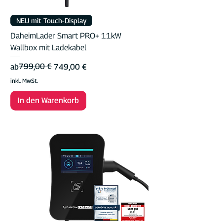
NEU mit Touch-Display
DaheimLader Smart PRO+ 11kW
Wallbox mit Ladekabel
Standardpreis
Sale-Preis
799,00 €
ab
749,00 €
inkl. MwSt.
In den Warenkorb