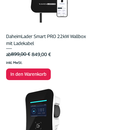
DaheimLader Smart PRO 22kW Wallbox
mit Ladekabel
Standardpreis
Sale-Preis
899,00 €
ab
849,00 €
inkl. MwSt.
In den Warenkorb