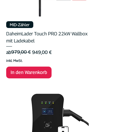
MID-Zähler
DaheimLader Touch PRO 22kW Wallbox
mit Ladekabel
Standardpreis
Sale-Preis
979,00 €
ab
949,00 €
inkl. MwSt.
In den Warenkorb