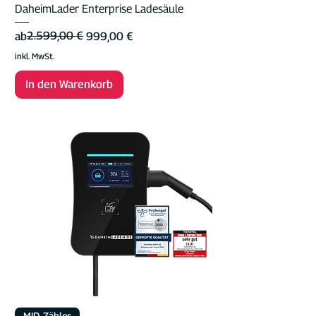
DaheimLader Enterprise Ladesäule
Standardpreis
Sale-Preis
2.599,00 €
ab
999,00 €
inkl. MwSt.
In den Warenkorb
MID-Zähler