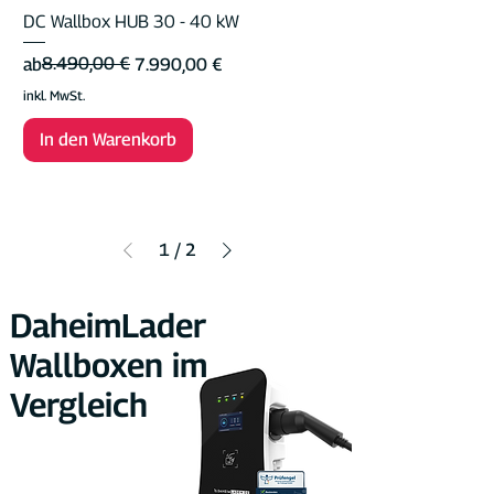
DC Wallbox HUB 30 - 40 kW
Standardpreis
Sale-Preis
8.490,00 €
ab
7.990,00 €
inkl. MwSt.
In den Warenkorb
1
/
2
DaheimLader
Wallboxen im
Vergleich