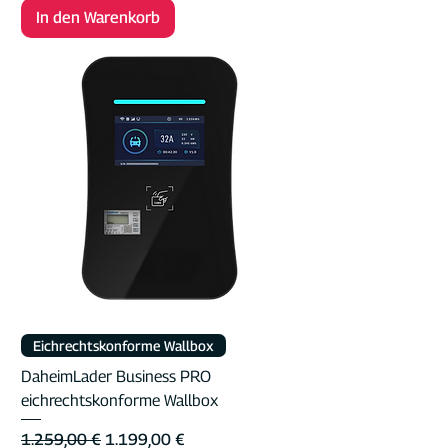
In den Warenkorb
Eichrechtskonforme Wallbox
DaheimLader Business PRO
eichrechtskonforme Wallbox
Standardpreis
Sale-Preis
1.259,00 €
1.199,00 €