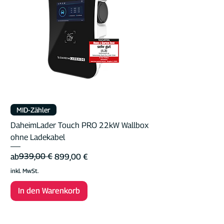
MID-Zähler
DaheimLader Touch PRO 22kW Wallbox
ohne Ladekabel
Standardpreis
Sale-Preis
939,00 €
ab
899,00 €
inkl. MwSt.
In den Warenkorb