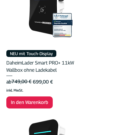
NEU mit Touch-Display
DaheimLader Smart PRO+ 11kW
Wallbox ohne Ladekabel
Standardpreis
Sale-Preis
749,00 €
ab
699,00 €
inkl. MwSt.
In den Warenkorb