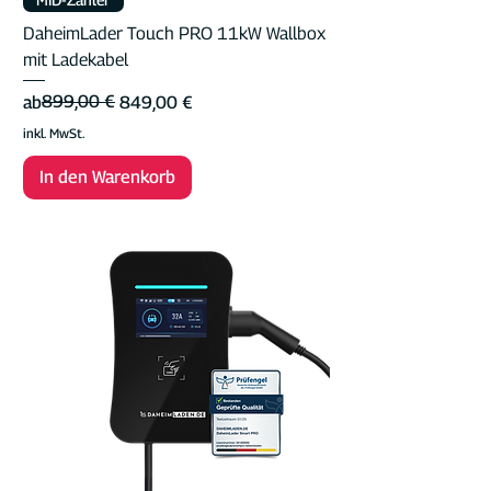
DaheimLader Touch PRO 11kW Wallbox
mit Ladekabel
Standardpreis
Sale-Preis
899,00 €
ab
849,00 €
inkl. MwSt.
In den Warenkorb