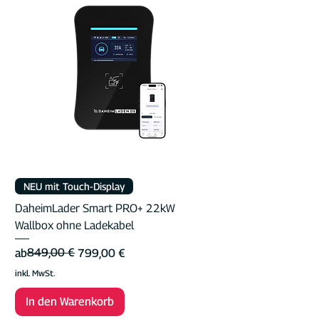
NEU mit Touch-Display
DaheimLader Smart PRO+ 22kW
Wallbox ohne Ladekabel
Standardpreis
Sale-Preis
849,00 €
ab
799,00 €
inkl. MwSt.
In den Warenkorb