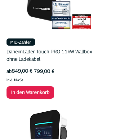
MID-Zähler
DaheimLader Touch PRO 11kW Wallbox
ohne Ladekabel
Standardpreis
Sale-Preis
849,00 €
ab
799,00 €
inkl. MwSt.
In den Warenkorb