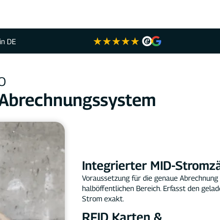
in DE
​​
t Abrechnungssystem
§14a EnWG, ÖVE/ÖNORM R37
konform
Integrierter MID-Stromz
Voraussetzung für die genaue Abrechnung
halböffentlichen Bereich. Erfasst den gela
Strom exakt.
RFID Karten &