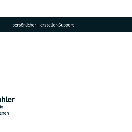
persönlicher Hersteller-Support
ähler
 im
denen