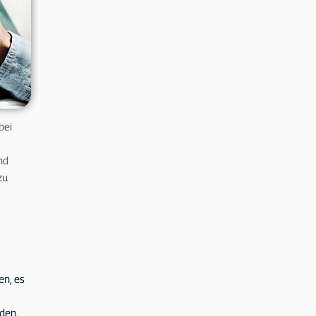
bei
nd
zu
en, es
den.