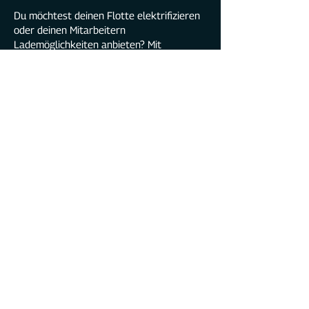
Du möchtest deinen Flotte elektrifizieren
oder deinen Mitarbeitern
Lademöglichkeiten anbieten? Mit
Click2Charge Enterprise verwaltest du
auch mehr als drei DaheimLader
Ladestationen. Wenn deine Mitarbeiter
lieber zu Hause an der eigenen Wallbox
laden möchten, kannst du mit der
sponsored Charging Funktion die
Stromkosten erstatten.
Mit dem DaheimLader Touch PRO stellst du
dank des integrierten MID-konformen
Stromzählers sicher, dass alle
Strombeträge exakt und
abrechnungskonform erfasst werden.
Benötigst du Hilfe bei der Umsetzung
deiner Ladeinfrastruktur? Nimm Kontakt
mit uns auf, wir helfen dir gerne!
+49 6202 9454644