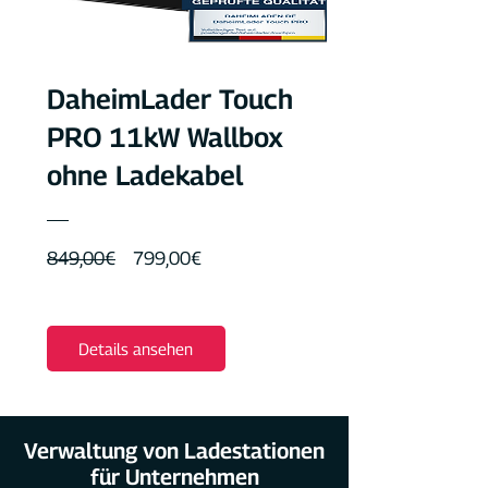
DaheimLader Touch
PRO 11kW Wallbox
ohne Ladekabel
Standardpreis
Sale-
849,00€
799,00€
Preis
Details ansehen
Verwaltung von Ladestationen
für Unternehmen