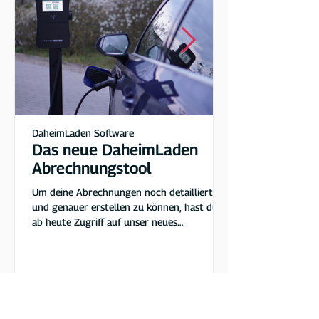
Preise fest, die bezahlt werden
müssen um an deiner Ladestation zu
laden. Die Stromkosten hinterlegst
du in den Einstellungen deiner
Ladestation.
DaheimLaden Software
Das neue DaheimLaden
Abrechnungstool
Um deine Abrechnungen noch detaillierter
und genauer erstellen zu können, hast du
ab heute Zugriff auf unser neues
Abrechnungstool. Ihr...
1
/
4