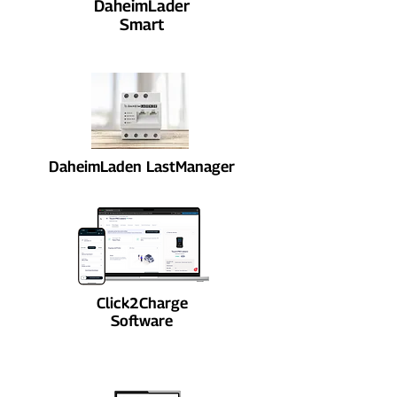
DaheimLader
Smart
DaheimLaden LastManager
NEU
Click2Charge
Software