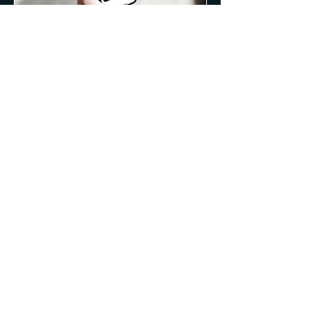
Mit dynamischem
Stromtarif E-Auto laden
So richtest du SmartCharge in
Click2Charge ein und lädst
automatisch, wenn der Strom am
wenigsten kostet.