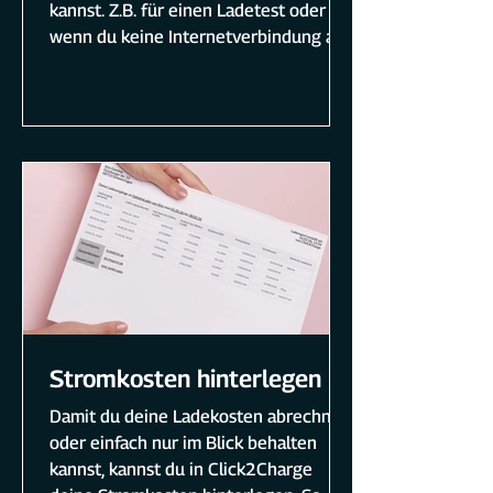
kannst. Z.B. für einen Ladetest oder
Euro. An dieser Stelle legst du nur die
wenn du keine Internetverbindung am
Preise fest, die bezahlt werden
Standort hast.
müssen um an deiner Ladestation zu
laden. Die Stromkosten hinterlegst
du in den Einstellungen deiner
Ladestation.
Stromkosten hinterlegen
Damit du deine Ladekosten abrechnen
oder einfach nur im Blick behalten
kannst, kannst du in Click2Charge