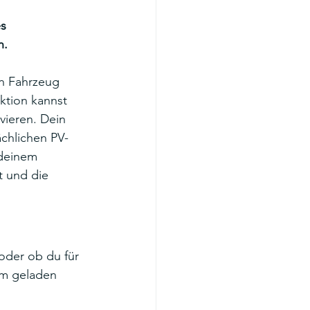
s 
n.
n Fahrzeug 
ktion kannst 
vieren. Dein 
chlichen PV-
deinem 
t und die 
oder ob du für 
om geladen 