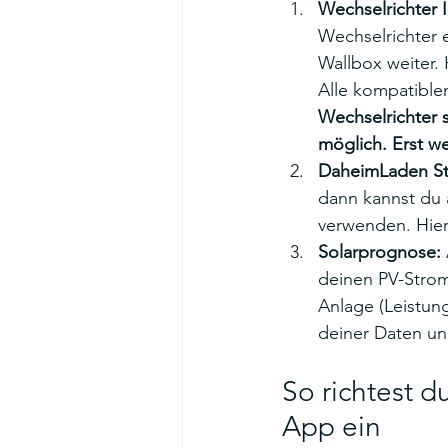
Wechselrichter I
Wechselrichter e
Wallbox weiter.
Alle kompatiblen
Wechselrichter s
möglich. Erst we
DaheimLaden Str
dann kannst du 
verwenden. Hier
Solarprognose:
deinen PV-Strom
Anlage (Leistun
deiner Daten un
So richtest d
App ein