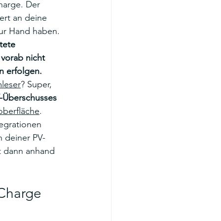
harge. Der 
ert an deine 
zur Hand haben. 
tete 
 vorab nicht 
n erfolgen.
leser
? Super, 
-Überschusses
oberfläche
.
egrationen 
n deiner PV-
t dann anhand 
2Charge 