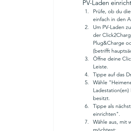
PV-Laden einrich
Prüfe, ob du die
einfach in den A
Um PV-Laden zu 
der Click2Char
Plug&Charge ode
(betrifft haupt
Öffne deine Cli
Leiste. 
Tippe auf das D
Wähle "Heimener
Ladestation(en) 
besitzt.
Tippe als nächs
einrichten".
Wähle aus, mit 
möchtest: