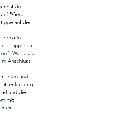
kannst du 
 auf "Gerät 
tippe auf den 
direkt in 
 und tippst auf 
en". Wähle als 
 Im Anschluss 
ch unten und 
Spitzenleistung 
kel und die 
om mit 
htest.