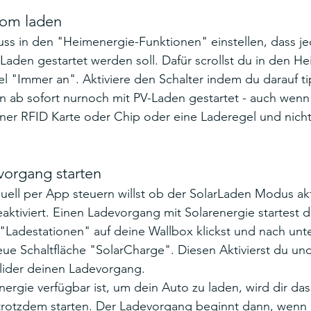
rom laden
ss in den "Heimenergie-Funktionen" einstellen, dass je
aden gestartet werden soll. Dafür scrollst du in den H
l "Immer an". Aktiviere den Schalter indem du darauf tip
 ab sofort nurnoch mit PV-Laden gestartet - auch wenn 
ner RFID Karte oder Chip oder eine Laderegel und nicht
vorgang starten
l per App steuern willst ob der SolarLaden Modus aktiv
eaktiviert. Einen Ladevorgang mit Solarenergie startest 
 "Ladestationen" auf deine Wallbox klickst und 
nach unte
eue Schaltfläche "SolarCharge". Diesen Aktivierst du und
lider deinen Ladevorgang.
rgie verfügbar ist, um dein Auto zu laden, wird dir das
trotzdem starten. Der Ladevorgang beginnt dann, wen