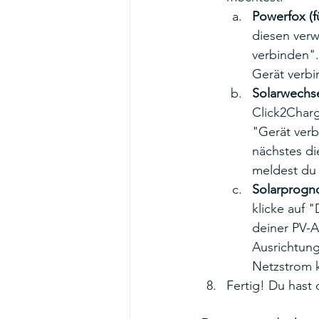
Powerfox (f
diesen verw
verbinden".
Gerät verbi
Solarwechse
Click2Charg
"Gerät verb
nächstes di
meldest du 
Solarprogno
klicke auf 
deiner PV-A
Ausrichtung
Netzstrom 
Fertig! Du hast 