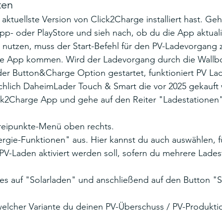
ten
 aktuellste Version von Click2Charge installiert hast. Geh
pp- oder PlayStore und sieh nach, ob du die App aktuali
nutzen, muss der Start-Befehl für den PV-Ladevorgang 
ge App kommen. Wird der Ladevorgang durch die Wallbo
r Button&Charge Option gestartet, funktioniert PV Lad
sächlich DaheimLader Touch & Smart die vor 2025 gekauft
ck2Charge App und gehe auf den Reiter "Ladestationen"
reipunkte-Menü oben rechts.
gie-Funktionen" aus. Hier kannst du auch auswählen, f
PV-Laden aktiviert werden soll, sofern du mehrere Lades
tes auf "Solarladen" und anschließend auf den Button "S
welcher Variante du deinen PV-Überschuss / PV-Produktio