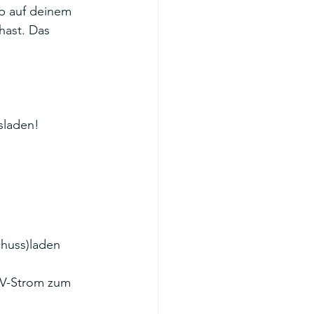
p auf deinem 
hast. Das 
sladen!
chuss)laden 
PV-Strom zum 