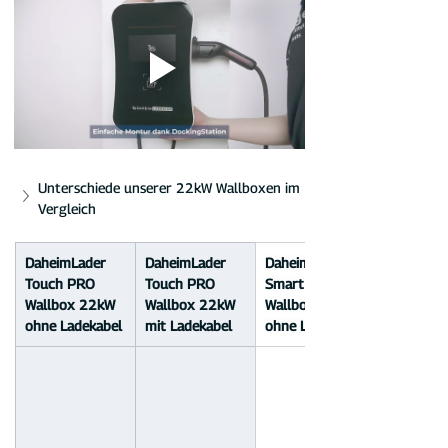
Unterschiede unserer 22kW Wallboxen im 
Vergleich
DaheimLader 
DaheimLader 
DaheimLader 
Touch PRO 
Touch PRO 
Smart PRO+ 
Wallbox 22kW 
Wallbox 22kW 
Wallbox 22kW 
ohne Ladekabel
mit Ladekabel
ohne Ladekabel