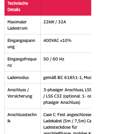
Technische 
Details
Maximaler 
22kW / 32A
Ladestrom
Eingangsspann
400VAC ±10%
ung
Eingangsfreque
50 / 60 Hz
nz
Lademodus
gemäß IEC 61851-1, Mode 3
Anschluss / 
3-phasiger Anschluss, LSS C16 
Vorsicherung
/ LSS C32 (optional: 1- oder 2-
phasiger Anschluss)
Anschlusstechn
Case C: Fest angeschlossenes 
ik
Ladekabel (5m / 7,5m) Case B: 
Ladesteckdose für 
anschließbares, mobiles Kabel 