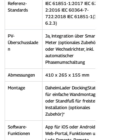
Referenz-
IEC 61851-1:2017 IEC 62196-
Standards
2:2016 IEC 60364-7-
722:2018 IEC 61851-1(3.1.9; 
6.2.3)
PV-
Ja, Integration über Smart 
Überschusslade
Meter (optionales Zubehör) 
n
oder Wechselrichter, inkl. 
automatischer 
Phasenumschaltung
Abmessungen
410 x 265 x 155 mm
Montage
DaheimLader DockingStation 
für einfache Wandmontage 
oder Standfuß für freistehende 
Installation (optionales 
Zubehör)*
Software-
App für iOS oder Android & 
Funktionen
Web-Portal, Funktionen u.a. 
Lade-Reports, Remote 