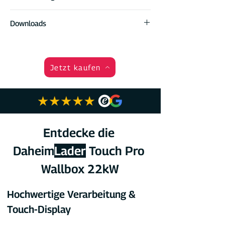
DaheimLader Touch PRO Wallbox
Downloads
DaheimLader DockingStation für
Anschluß & Wandmontage
Datenblatt
4 RFID Karten (2x Masterkarte, 2x
Handbuch
Onlinekarte)
Produktkatalog
Jetzt kaufen
Wallbox Handbuch
Click2Charge App & Anleitung zur
Einrichtung
Schrauben & Dübel
Entdecke die 
Daheim
Lader
 Touch Pro 
Wallbox 22kW
Hochwertige Verarbeitung & 
Touch-Display