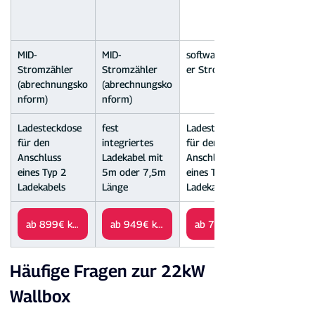
MID-
MID-
softwarebasiert
Stromzähler 
Stromzähler 
er Stromzähler
(abrechnungsko
(abrechnungsko
nform)
nform)
Ladesteckdose 
fest 
Ladesteckdose 
für den 
integriertes 
für den 
Anschluss 
Ladekabel mit 
Anschluss 
eines Typ 2 
5m oder 7,5m 
eines Typ 2 
Ladekabels
Länge
Ladekabels
ab 899€ kaufen
ab 949€ kaufen
Häufige Fragen zur 22kW 
Wallbox