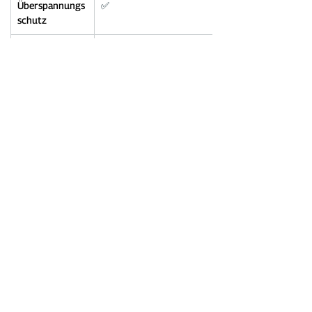
Überspannungs
✅
schutz
Temperaturübe
✅
rwachung
Ähnliche Artikel
Eichrechtskonforme Wallbox