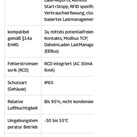
Start+Stopp, RFID spezifische 
Verbrauchserfassung, cloud-
basiertes Lastmanagement
kompatibel 
Ja, mittels potentialfreien 
gemäß §14a 
Kontakts, Modbus TCP, 
EnWG
DaheimLaden LastManager 
(EEBus)
Fehlerstromsen
RCD integriert (AC 30mA / DC 
sorik (RCD)
6mA)
Schutzart 
IP65
(Gehäuse)
Relative 
Bis 95%, nicht kondensierend
Luftfeuchtigkeit
Umgebungstem
-30 bis 55°C
peratur Betrieb