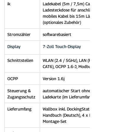
ik
Ladekabel (5m / 7,5m) Case B: 
Ladesteckdose für anschließbares, 
mobiles Kabel bis 15m Länge 
(optionales Zubehör)
Stromzähler
softwarebasiert
Display
7-Zoll Touch-Display
Schnittstellen
WLAN (2.4 / 5GHz), LAN (RJ45-min. 
CAT6), OCPP 1.6-J, Modbus TCP
OCPP
Version 1.6j
Steuerung & 
automatischer Start ohne Karte, RFID-
Zugangsschutz
Ladekarte (im Lieferumfang enthalten)
Lieferumfang
Wallbox inkl. DockingStation, 
Handbuch (Deutsch), 4 x RFID-Karten, 
Montage-Set