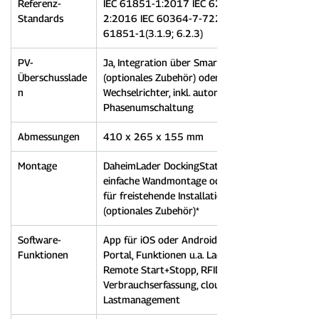
Referenz-
IEC 61851-1:2017 IEC 62196-
Standards
2:2016 IEC 60364-7-722:2018 IEC 
61851-1(3.1.9; 6.2.3)
PV-
Ja, Integration über Smart Meter 
Überschusslade
(optionales Zubehör) oder 
n
Wechselrichter, inkl. automatischer 
Phasenumschaltung
Abmessungen
410 x 265 x 155 mm
Montage
DaheimLader DockingStation für 
einfache Wandmontage oder Standfuß 
für freistehende Installation 
(optionales Zubehör)*
Software-
App für iOS oder Android & Web-
Funktionen
Portal, Funktionen u.a. Lade-Reports, 
Remote Start+Stopp, RFID spezifische 
Verbrauchserfassung, cloud-basiertes 
Lastmanagement