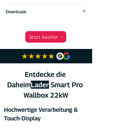
DaheimLader Smart PRO+ Wallbox
Downloads
inklusive DockingStation für Anschluß
& Wandmontage
Datenblatt
4 RFID Karten (2x Masterkarte, 2x
Handbuch
Onlinekarte)
Produktkatalog
Jetzt kaufen
Wallbox Handbuch
Click2Charge App & Anleitung zur
Einrichtung
Schrauben & Dübel
Entdecke die 
Daheim
Lader
 Smart Pro 
Wallbox 22kW
Hochwertige Verarbeitung & 
Touch-Display