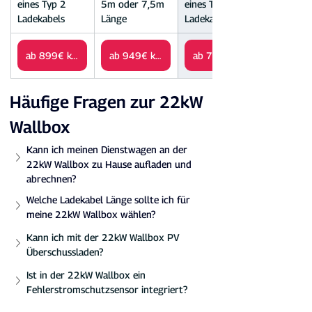
eines Typ 2 
5m oder 7,5m 
eines Typ 2 
Ladekabels
Länge
Ladekabels
ab 899€ kaufen
ab 949€ kaufen
Häufige Fragen zur 22kW 
Wallbox
Kann ich meinen Dienstwagen an der 
22kW Wallbox zu Hause aufladen und 
abrechnen?
Welche Ladekabel Länge sollte ich für 
meine 22kW Wallbox wählen?
Kann ich mit der 22kW Wallbox PV 
Überschussladen?
Ist in der 22kW Wallbox ein 
Fehlerstromschutzsensor integriert?