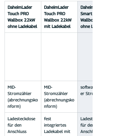
DaheimLader 
DaheimLader 
DaheimLader 
Touch PRO 
Touch PRO 
Smart PRO+ 
Wallbox 22kW 
Wallbox 22kW 
Wallbox 22kW 
ohne Ladekabel
mit Ladekabel
ohne Ladekabel
MID-
MID-
softwarebasiert
Stromzähler 
Stromzähler 
er Stromzähler
(abrechnungsko
(abrechnungsko
nform)
nform)
Ladesteckdose 
fest 
Ladesteckdose 
für den 
integriertes 
für den 
Anschluss 
Ladekabel mit 
Anschluss 