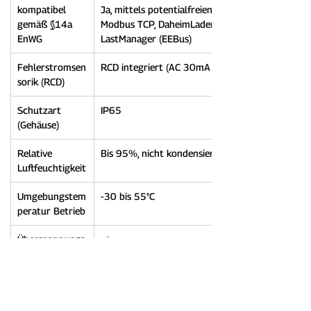
kompatibel 
Ja, mittels potentialfreien Kontakts, 
gemäß §14a 
Modbus TCP, DaheimLaden 
EnWG
LastManager (EEBus)
Fehlerstromsen
RCD integriert (AC 30mA / DC 6mA)
sorik (RCD)
Schutzart 
IP65
(Gehäuse)
Relative 
Bis 95%, nicht kondensierend
Luftfeuchtigkeit
Umgebungstem
-30 bis 55°C
peratur Betrieb
Überspannungs
✅
schutz
Temperaturübe
✅
rwachung