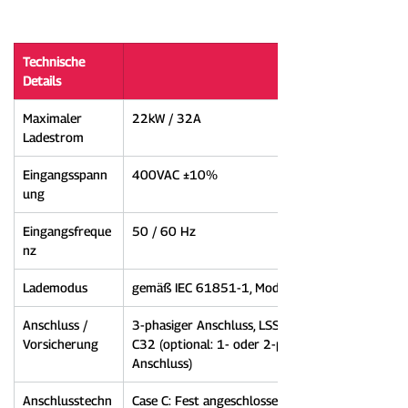
Technische 
Details
Maximaler 
22kW / 32A
Ladestrom
Eingangsspann
400VAC ±10%
ung
Eingangsfreque
50 / 60 Hz
nz
Lademodus
gemäß IEC 61851-1, Mode 3
Anschluss / 
3-phasiger Anschluss, LSS C16 / LSS 
Vorsicherung
C32 (optional: 1- oder 2-phasiger 
Anschluss)
Anschlusstechn
Case C: Fest angeschlossenes 