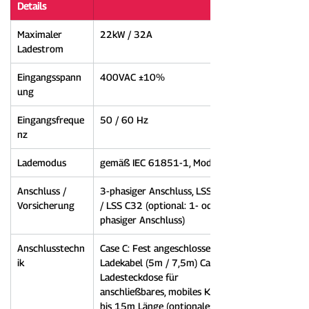
Details
Maximaler 
22kW / 32A
Ladestrom
Eingangsspann
400VAC ±10%
ung
Eingangsfreque
50 / 60 Hz
nz
Lademodus
gemäß IEC 61851-1, Mode 3
Anschluss / 
3-phasiger Anschluss, LSS C16 
Vorsicherung
/ LSS C32 (optional: 1- oder 2-
phasiger Anschluss)
Anschlusstechn
Case C: Fest angeschlossenes 
ik
Ladekabel (5m / 7,5m) Case B: 
Ladesteckdose für 
anschließbares, mobiles Kabel 
bis 15m Länge (optionales 