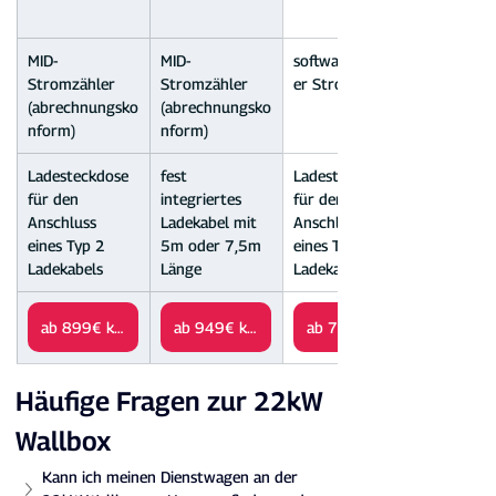
MID-
MID-
softwarebasiert
Stromzähler 
Stromzähler 
er Stromzähler
(abrechnungsko
(abrechnungsko
nform)
nform)
Ladesteckdose 
fest 
Ladesteckdose 
für den 
integriertes 
für den 
Anschluss 
Ladekabel mit 
Anschluss 
eines Typ 2 
5m oder 7,5m 
eines Typ 2 
Ladekabels
Länge
Ladekabels
ab 899€ kaufen
ab 949€ kaufen
Häufige Fragen zur 22kW 
Wallbox
Kann ich meinen Dienstwagen an der 