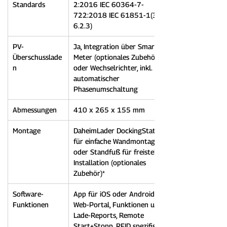
Standards
2:2016 IEC 60364-7-
722:2018 IEC 61851-1(3.1.9; 
6.2.3)
PV-
Ja, Integration über Smart 
Überschusslade
Meter (optionales Zubehör) 
n
oder Wechselrichter, inkl. 
automatischer 
Phasenumschaltung
Abmessungen
410 x 265 x 155 mm
Montage
DaheimLader DockingStation 
für einfache Wandmontage 
oder Standfuß für freistehende 
Installation (optionales 
Zubehör)*
Software-
App für iOS oder Android & 
Funktionen
Web-Portal, Funktionen u.a. 
Lade-Reports, Remote 
Start+Stopp, RFID spezifische 