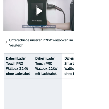
Unterschiede unserer 22kW Wallboxen im 
Vergleich
DaheimLader 
DaheimLader 
DaheimLader 
Touch PRO 
Touch PRO 
Smart PRO+ 
Wallbox 22kW 
Wallbox 22kW 
Wallbox 22kW 
ohne Ladekabel
mit Ladekabel
ohne Ladekabel