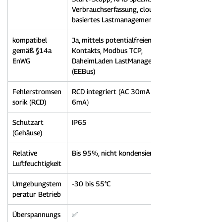
Verbrauchserfassung, cloud-
basiertes Lastmanagement
kompatibel 
Ja, mittels potentialfreien 
gemäß §14a 
Kontakts, Modbus TCP, 
EnWG
DaheimLaden LastManager 
(EEBus)
Fehlerstromsen
RCD integriert (AC 30mA / DC 
sorik (RCD)
6mA)
Schutzart 
IP65
(Gehäuse)
Relative 
Bis 95%, nicht kondensierend
Luftfeuchtigkeit
Umgebungstem
-30 bis 55°C
peratur Betrieb
Überspannungs
✅