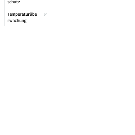
schutz
Temperaturübe
✅
rwachung
Ähnliche Artikel
Eichrechtskonforme Wallbox