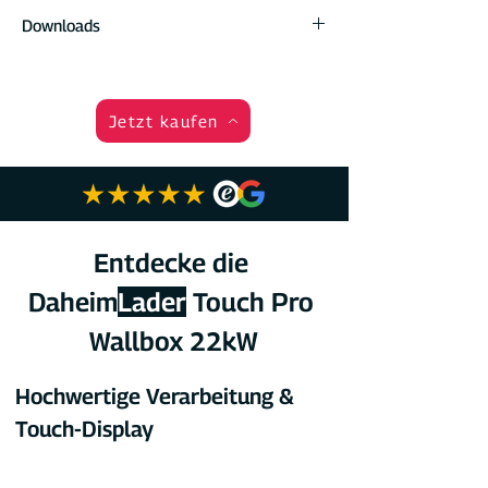
DaheimLader Touch PRO Wallbox
Downloads
inklusive DockingStation für Anschluß
& Wandmontage
Datenblatt
4 RFID Karten (2x Masterkarte, 2x
Handbuch
Onlinekarte)
Produktkatalog
Jetzt kaufen
Wallbox Handbuch
Click2Charge App & Anleitung zur
Einrichtung
Schrauben & Dübel
Entdecke die 
Daheim
Lader
 Touch Pro 
Wallbox 22kW
Hochwertige Verarbeitung & 
Touch-Display