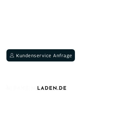
Wir sind Montag - Donnerstag von 09:00-
12:00 & 13:30-16 Uhr und Freitags von
09:00-12:00 & 13:30-15:00 Uhr für dich
da.
Neukundenberatung
Kundenservice Anfrage
+49 6202 9454644
Seit über vier Jahren sind wir stolz darauf,
als etablierter deutscher Hersteller für
Ladeinfrastruktur für Elektroautos bekannt
zu sein. Wir stehen für bezahlbare,
intelligente und skalierbare Ladestationen
für Elektrofahrzeuge im privaten,
gewerblichen und öffentlichen Umfeld.