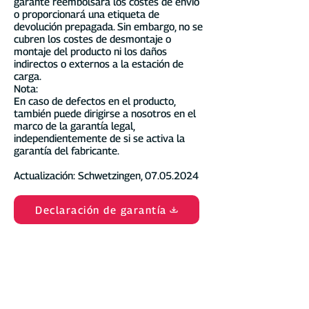
garante reembolsará los costes de envío
o proporcionará una etiqueta de
devolución prepagada. Sin embargo, no se
cubren los costes de desmontaje o
montaje del producto ni los daños
indirectos o externos a la estación de
carga.
Nota:
En caso de defectos en el producto,
también puede dirigirse a nosotros en el
marco de la garantía legal,
independientemente de si se activa la
garantía del fabricante.
Actualización: Schwetzingen,
07.05.2024
Declaración de garantía
¿Tiene alguna pregunta?
Estamos para usted de lunes a jueves de
9:00 a. m. a 12:00 p. m. y de 1:30 p. m. a