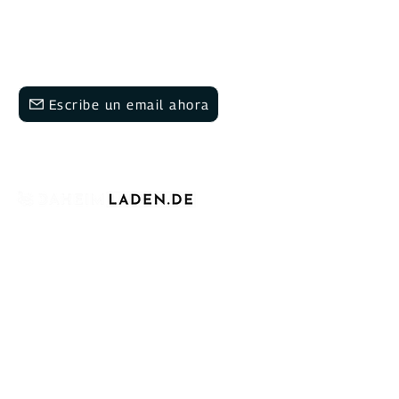
5:00 p. m.
info@daheimladen.de
Escribe un email ahora
+49 6202 9454644
Desde hace más de cuatro años, estamos
orgullosos de habernos consolidado como
un reconocido fabricante alemán de
infraestructura de carga para vehículos
eléctricos. Nos destacamos por ofrecer
cargadores asequibles, inteligentes y
escalables para entornos privados,
comerciales y públicos. Nuestras estaciones
de carga DaheimLader son el corazón de
nuestra oferta. Nuestras soluciones