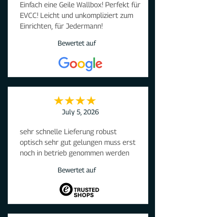
Einfach eine Geile Wallbox! Perfekt für 
dieser Box ist groß, die Hilfestellung 
EVCC! Leicht und unkompliziert zum 
von DaheimLaden überwältigend.

Einrichten, für Jedermann!
Schnell, unkompliziert, ohne viele 
Fragen wird einfach geholfen!

Bewertet auf
Selbst ein "vor Ort" Techniker wurde 
mir in Aussicht gestellt.

Dieses war nicht nötig da die 
"Ferndiagnose" alles nach meinen 
Wünschen erledigen konnte.

Für mich definitiv ein 
Vorzeigeunternehmen an dem sich 
July 5, 2026
viele andere ein Beispiel nehmen 
sehr schnelle Lieferung robust 
können.

optisch sehr gut gelungen muss erst 
Herzlichen Dank!

noch in betrieb genommen werden
Jederzeit wieder DaheimLaden 🍀
Bewertet auf