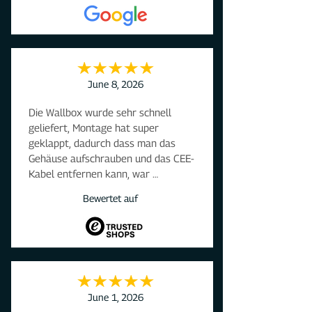
June 8, 2026
Die Wallbox wurde sehr schnell 
geliefert, Montage hat super 
geklappt, dadurch dass man das 
Gehäuse aufschrauben und das CEE-
Kabel entfernen kann, war 
blitzschnell die Installation mit 
Bewertet auf
kleinem Loch in der Aussenwand im 
Haus erledigt. Die Box regelt den 
Strom passend zum Anschluss im 
Haus,mit dem Wechselrichter war sie 
auch gleich verbunden und die App 
entsprechend installiert. Unklar ist 
uns noch das mit den Ladekarten, 
June 1, 2026
aber das finden wir auch noch raus, 