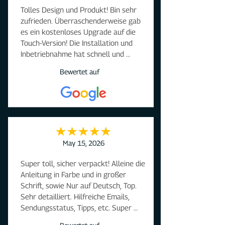
Tolles Design und Produkt! Bin sehr 
wenn wir uns damit beschäftigen.
zufrieden. Überraschenderweise gab 
es ein kostenloses Upgrade auf die 
Touch-Version! Die Installation und 
Inbetriebnahme hat schnell und 
problemlos funktioniert, auch dank 
Bewertet auf
der ausführlichen Informationen auf 
der Website. Die Drosselung auf 4 
kWh per potentialfreien Kontakt 
funktioniert wie erwartet. Laden 
funktioniert einwandfrei…

Alles Top!
May 15, 2026
Super toll, sicher verpackt! Alleine die 
Anleitung in Farbe und in großer 
Schrift, sowie Nur auf Deutsch, Top. 
Sehr detailliert. Hilfreiche Emails, 
Sendungsstatus, Tipps, etc. Super 
Qualität, hochwertige Produkte. 