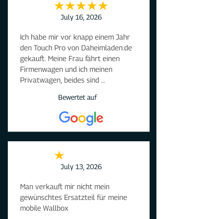
July 16, 2026
Ich habe mir vor knapp einem Jahr 
den Touch Pro von Daheimladen.de 
gekauft. Meine Frau fährt einen 
Firmenwagen und ich meinen 
Privatwagen, beides sind 
Elektrofahrzeuge. Wir haben sehr 
Bewertet auf
lange nach einem Lader gesucht, der 
es uns ermöglicht, Abrechnungen für 
den Firmenwagen meiner Frau 
buchhalterisch für Ihren Chef sauber 
zu trennen. Der Preis für die Wallbox 
ist in meinen Augen sehr günstig, mit 
ihm ist es nach Freischaltung auch 
July 13, 2026
möglich, auch mit den meisten 
Man verkauft mir nicht mein 
Firmen-Ladekarten direkt zu laden.

gewünschtes Ersatzteil für meine 
Frau Hegyi hat die gesamte 
mobile Wallbox
Konfiguration vorgenommen und 