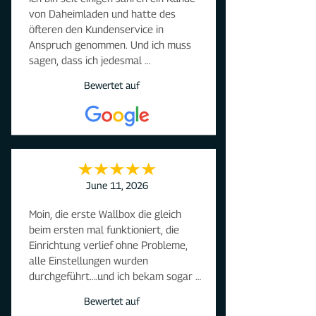
von Daheimladen und hatte des 
öfteren den Kundenservice in 
Anspruch genommen. Und ich muss 
sagen, dass ich jedesmal 
hervorragend bedient wurde. Alle 
Bewertet auf
Anfragen wurden immer sehr schnell 
beantwortet. Und immer war eine 
Lösung für mein Problem das 
Ergebnis. Besser kann ein 
Service/Support meiner Meinung 
nicht sein. Ich kann diese Firma nur 
weiter empfehlen.
June 11, 2026
Moin, die erste Wallbox die gleich 
beim ersten mal funktioniert, die 
Einrichtung verlief ohne Probleme, 
alle Einstellungen wurden 
durchgeführt….und ich bekam sogar 
noch ein Upgrade….. Danke, Danke,
Bewertet auf