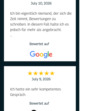
July 10, 2026
Ich bin eigentlich niemand, der sich die 
Zeit nimmt, Bewertungen zu 
schreiben. In diesem Fall halte ich es 
jedoch für mehr als angebracht.

Durch eigenes Verschulden habe ich 
Bewertet auf
meine noch nicht einmal in Betrieb 
genommene Wallbox leider 
unbrauchbar gemacht. Nach einem 
Support-Ticket wurde mir eine 
äußerst kulante und 
kundenfreundliche Lösung angeboten 
– etwas, das ich so in der heutigen 
July 9, 2026
Zeit schon lange, wenn überhaupt 
Ich hatte ein sehr kompetentes 
jemals, erlebt habe.

Gespräch.
Genau darum geht es aus meiner 
Bewertet auf
Sicht, wenn man ein Produkt kauft: 