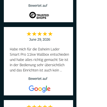
Bewertet auf
June 29, 2026
Habe mich für die Daheim Lader

Smart Pro 11kw Wallbox entschieden 
und habe alles richtig gemacht Sie ist 
in der Bedienung sehr übersichtlich 
und das Einrichten ist auch kein 
Hexenwerk.Sie läd zuverlässig, 
Bewertet auf
Überschussladen funktioniert sehr 
gut. Ich bin sehr froh, daß ich mich für 
dieses Produkt entschieden habe. 
Und sollte sie mal defekt sein, 
werden 3 Schrauben gelöst, verpackt 
und eingeschickt.Kann man alles 