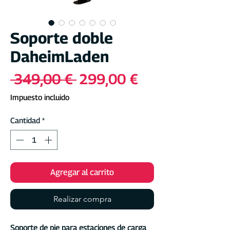
Soporte doble
DaheimLaden
Precio
Precio
 349,00 € 
299,00 €
de
Impuesto incluido
oferta
Cantidad
*
Agregar al carrito
Realizar compra
Soporte de pie para estaciones de carga