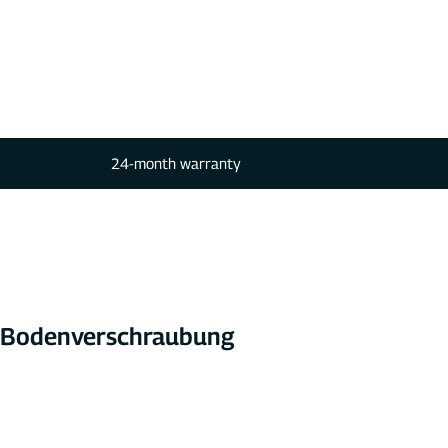
24-month warranty
t Bodenverschraubung