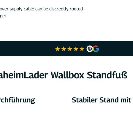
wer supply cable can be discreetly routed
ger.
aheimLader Wallbox Standfuß
rchführung
Stabiler Stand mi