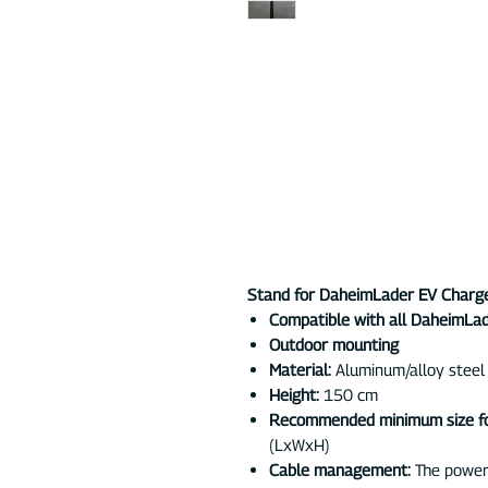
Stand for DaheimLader EV Charg
Compatible with all DaheimLa
Outdoor mounting
Material:
Aluminum/alloy steel
Height:
150 cm
Recommended minimum size fo
(LxWxH)
Cable management:
The power 