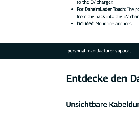
to the EV charger.
For DaheimLader Touch:
The po
from the back into the EV char
Included:
Mounting anchors
personal manufacturer support
Entdecke den D
Unsichtbare Kabeldu