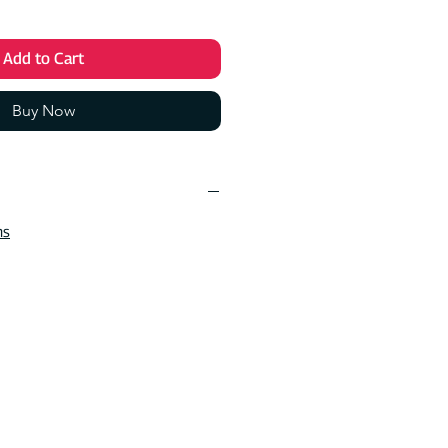
Add to Cart
Buy Now
ns