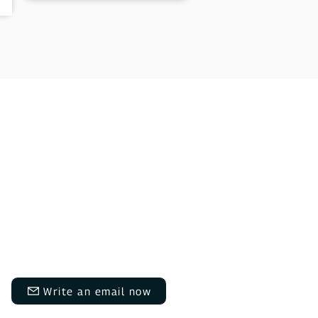
Do you have questions?
We are here for you Monday to
Thursday from 9:00 AM to 12:00
PM and 1:30 PM to 5:00 PM, and
on Fridays from 9:00 AM to 12:00
PM and 1:30 PM to 3:00 PM.​​
info@daheimladen.de
Write an email now