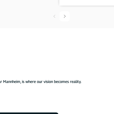
established ourselves as a leading German manufacturer of
icles. We stand for affordable, intelligent, and scalable EV
ublic use.
aheimLader EV chargers. Our innovative solutions are
are features and seamless integrations, making charging your
n exceptional experience – all while supporting a sustainable
r Mannheim, is where our vision becomes reality.