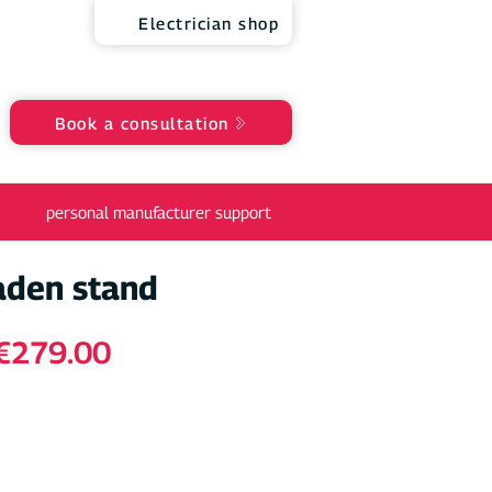
Electrician shop
Book a consultation
personal manufacturer support
den stand
Regular
Sale
€279.00
rice
Price