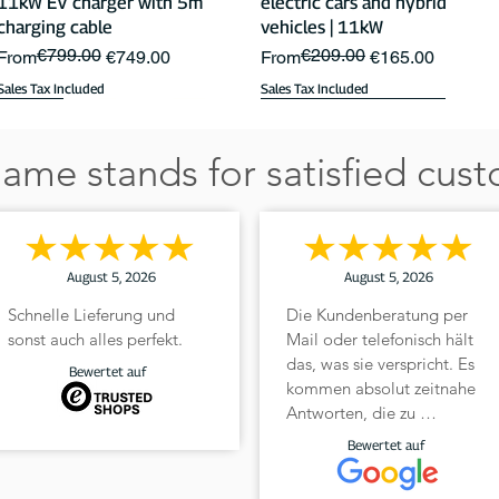
11kW EV charger with 5m
electric cars and hybrid
charging cable
vehicles | 11kW
€799.00
€209.00
Regular Price
Sale Price
Regular Price
Sale Price
From
€749.00
From
€165.00
Sales Tax Included
Sales Tax Included
22kW
NEU mit Touch-Display
Overload Management & PV Charging
ame stands for satisfied cus
August 5, 2026
August 5, 2026
Schnelle Lieferung und 
Die Kundenberatung per 
sonst auch alles perfekt.
Mail oder telefonisch hält 
das, was sie verspricht. Es 
Quick View
Quick View
Quick View
Quick View
DaheimLaden double stand
Type 2 charging cable for
DaheimLaden LastManager
DaheimLader Smart PRO
Bewertet auf
kommen absolut zeitnahe 
electric cars and hybrid
11kW EV charger without
Regular Price
Sale Price
Price
€349.00
€299.00
€499.00
Antworten, die zu 
vehicles | 22kW
charging cable
Sales Tax Included
Sales Tax Included
gebrauchen sind, wie in 
€749.00
Bewertet auf
Regular Price
Sale Price
Regular Price
Sale Price
€249.00
€229.00
From
€699.00
meinem Fall durch Frau 
Sales Tax Included
Sales Tax Included
Heinemann.