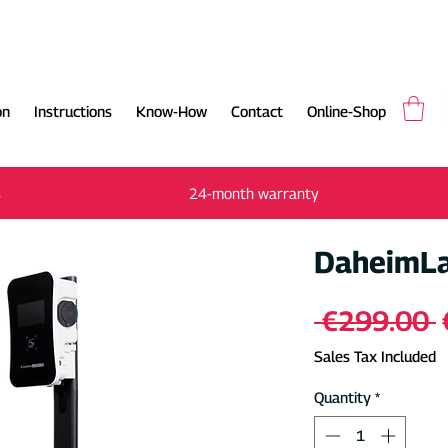
on
Instructions
Know-How
Contact
Online-Shop
Free shipping in 1-2 working days in
s
24-month warranty
Germany
DaheimLa
 €299.00 
P
Sales Tax Included
Quantity
*