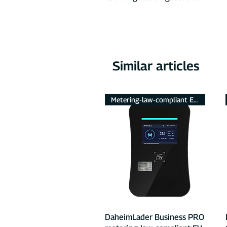
Similar articles
Metering-law-compliant EV charger
Quick View
DaheimLader Business PRO