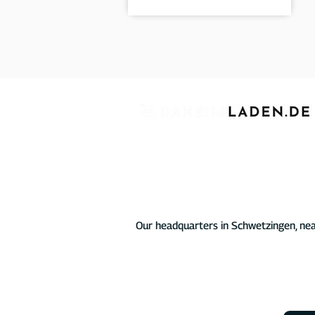
For over four years, we have proudly 
charging infrastructure for electric veh
chargers for private, commercial, and p
At the heart of our offering are the D
characterized by comprehensive softw
electric vehicle not just reliable but a
energy mix.
Our headquarters in Schwetzingen, nea