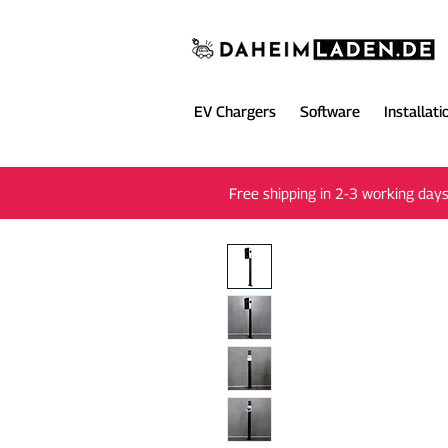
EV Chargers
Software
Installati
Free shipping in 2-3 working day