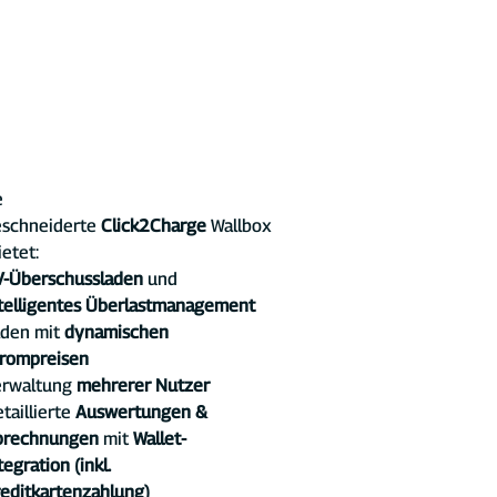
 
schneiderte 
Click2Charge
 Wallbox
ietet:
V-Überschussladen
 und 
telligentes Überlastmanagement
den mit 
dynamischen 
trompreisen
rwaltung 
mehrerer Nutzer
taillierte 
Auswertungen & 
brechnungen
 mit 
Wallet-
tegration (inkl. 
editkartenzahlung)