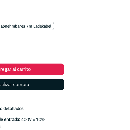
de
oferta
abnehmbares 7m Ladekabel
regar al carrito
ealizar compra
o detallados
de entrada:
400V ± 10%
a