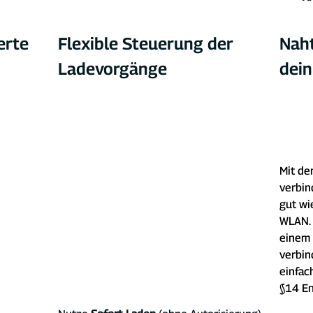
erte 
Flexible Steuerung der 
Naht
Ladevorgänge
dei
Mit de
verbin
gut wi
WLA
N.
einem 
verbin
einfac
§14 E