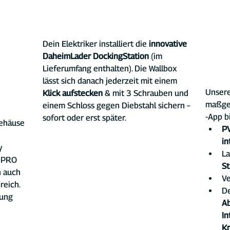
Dein Elektriker installiert die 
innovative 
DaheimLader DockingStation 
(im 
Lieferumfang enthalten). Die Wallbox 
lässt sich danach jederzeit mit einem 
Unsere
Klick aufstecken
 & mit 3 Schrauben und 
maßge
einem Schloss gegen Diebstahl sichern – 
-App b
sofort oder erst später.
gehäuse 
P
in
y 
La
 PRO 
S
 auch 
Ve
reich. 
De
ung 
A
In
Kr