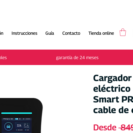
ón
Instrucciones
Guía
Contacto
Tienda online
Envío gratuito en 2-3 días laborables
bles
garantía de 24 meses
Cargador
eléctric
Smart PR
cable de 
Desde
 84