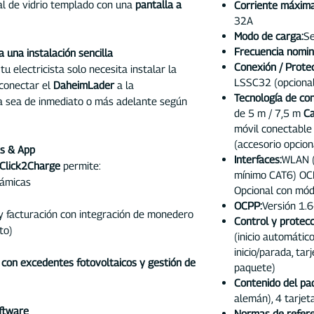
al de vidrio templado con una
pantalla a
Corriente máxima
32A
Modo de carga:
Se
Frecuencia nomin
una instalación sencilla
Conexión / Protec
, tu electricista solo necesita instalar la
LSSC32 (opcional:
 conectar el
DaheimLader
a la
Tecnología de con
ya sea de inmediato o más adelante según
de 5 m / 7,5 m
Ca
móvil conectable
(accesorio opcion
es & App
Interfaces:
WLAN (
Click2Charge
permite:
mínimo CAT6) OC
námicas
Opcional con mó
OCPP:
Versión 1.6
y facturación con integración de monedero
Control y protecc
to)
(inicio automático
inicio/parada, tar
 con excedentes fotovoltaicos y gestión de
paquete)
Contenido del pa
alemán), 4 tarjet
ftware
Normas de refere