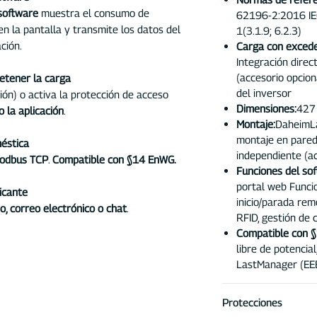
software
muestra el consumo de
62196-2:2016 IE
en la pantalla y transmite los datos del
1(3.1.9; 6.2.3)
ción.
Carga con excede
Integración dire
(accesorio opcio
detener la carga
del inversor
ión) o activa la protección de acceso
Dimensiones:
427
o la aplicación
.
Montaje:
DaheimLa
montaje en pared
méstica
independiente (ac
odbus TCP
.
Compatible con §14 EnWG.
Funciones del sof
portal web Funci
icante
inicio/parada rem
o, correo electrónico o chat
.
RFID, gestión de 
Compatible con 
libre de potenci
LastManager (EE
Protecciones