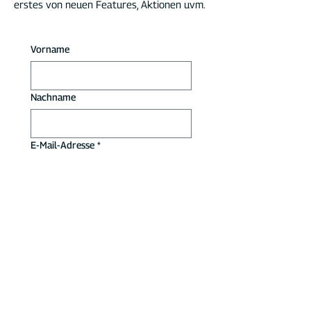
Erhalte spannende Infos und News rund
um die Elektromobilität und erfahre als
erstes von neuen Features, Aktionen uvm.
Vorname
Nachname
E-Mail-Adresse
*
Um eine schnelle Bearbeitung 
Deiner Anfrage zu gewährleisten, 
benötigen wir Deine E-Mail-Adresse.
Ja, ich möchte den 
Newsletter abonnieren.
*
Ich habe die 