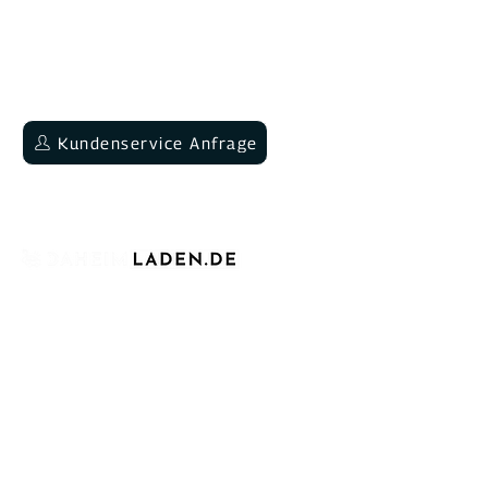
09:00-12:00 & 13:30-15:00 Uhr für dich
da.
Neukundenberatung
Kundenservice Anfrage
+49 6202 9454644
Seit über vier Jahren sind wir stolz darauf,
als etablierter deutscher Hersteller für
Ladeinfrastruktur für Elektroautos bekannt
zu sein. Wir stehen für bezahlbare,
intelligente und skalierbare Ladestationen
für Elektrofahrzeuge im privaten,
gewerblichen und öffentlichen Umfeld.
Unsere DaheimLader Wallboxen sind das
Herzstück unseres Angebots. Unsere