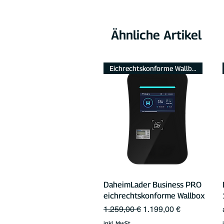
Ähnliche Artikel
Eichrechtskonforme Wallbox
Schnellansicht
DaheimLader Business PRO
eichrechtskonforme Wallbox
Standardpreis
Sale-Preis
1.259,00 €
1.199,00 €
inkl. MwSt.