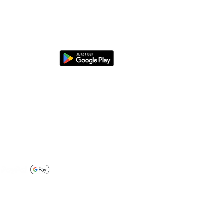
ck2Charge App herunterladen
cher bezahlen