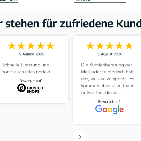
22kW
NEU mit Touch-Display
Über-Last Management & PV-Lade
r stehen für zufriedene Kun
5. August 2026
5. August 2026
Schnelle Lieferung und 
Die Kundenberatung per 
sonst auch alles perfekt.
Mail oder telefonisch hält 
das, was sie verspricht. Es 
Schnellansicht
Schnellansicht
Schnellansicht
Schnellansicht
DaheimLaden Wallbox Doppel-
Typ 2 Ladekabel für E-Autos
DaheimLaden LastManager
DaheimLader Smart PRO+
Bewertet auf
kommen absolut zeitnahe 
Standfuß
und Hybridfahrzeuge | 22kW
11kW Wallbox ohne Ladekabe
Preis
499,00 €
Antworten, die zu 
749,00 €
Standardpreis
Standardpreis
Sale-Preis
Sale-Preis
Standardpreis
Sale-Preis
349,00 €
249,00 €
299,00 €
229,00 €
ab
699,00 €
inkl. MwSt.
gebrauchen sind, wie in 
Bewertet auf
inkl. MwSt.
inkl. MwSt.
inkl. MwSt.
meinem Fall durch Frau 
Heinemann.