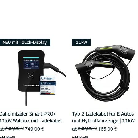
NEU mit Touch-Display
11kW
Schnellansicht
Schnellansicht
DaheimLader Smart PRO+
Typ 2 Ladekabel für E-Autos
11kW Wallbox mit Ladekabel
und Hybridfahrzeuge | 11kW
799,00 €
209,00 €
Standardpreis
Sale-Preis
Standardpreis
Sale-Preis
ab
749,00 €
ab
165,00 €
inkl. MwSt.
inkl. MwSt.