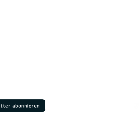
 Kontakt
Wallboxen
Über uns
Cli
n
DaheimLader Touch PRO
Rezensionen
ung
Jobs
DaheimLader Smart PRO
en
Neues & Blog
Wallbox Vergleich
Software-Funktionen
Überschussladen
Si
tter abonnieren