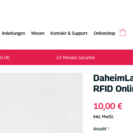
Anleitungen
Wissen
Kontakt & Support
Onlineshop
Gratis Versand in 1-2 Werktagen in DE
in DE
24 Monate Garantie
DaheimLa
RFID Onl
Pr
10,00 €
inkl. MwSt.
Anzahl
*