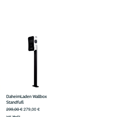
Schnellansicht
DaheimLaden Wallbox
Standfuß
Standardpreis
Sale-Preis
299,00 €
279,00 €
inkl. MwSt.