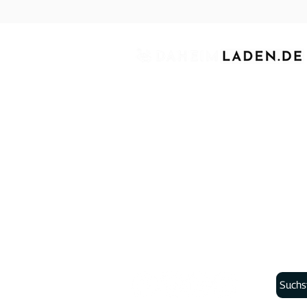
Seit über vier Jahren sind wir stolz da
für Elektroautos bekannt zu sein. Wir 
für Elektrofahrzeuge im privaten, gew
Wallboxen sind das Herzstück unseres
umfassende Software-Funktionen und n
Elektrofahrzeugs nicht nur zuverlässig
nachhaltigen Energiemix.
​
Unser Haupts
Vision Wirklichkeit wird.