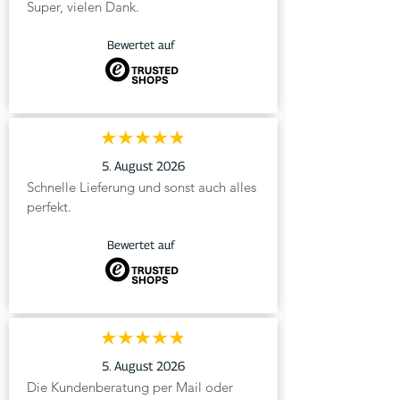
inkl. MwSt.
inkl. MwSt.
Super, vielen Dank.
inkl. MwSt.
inkl. MwSt.
inkl. MwSt.
inkl. MwSt.
inkl. MwSt.
inkl. MwSt.
inkl. MwSt.
inkl. MwSt.
inkl. MwSt.
inkl. MwSt.
Bewertet auf
5. August 2026
Schnelle Lieferung und sonst auch alles 
perfekt.
Bewertet auf
5. August 2026
Die Kundenberatung per Mail oder 