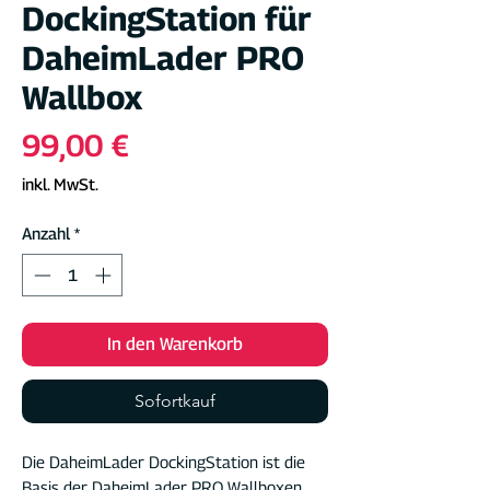
DockingStation für
DaheimLader PRO
Wallbox
Preis
99,00 €
inkl. MwSt.
Anzahl
*
In den Warenkorb
Sofortkauf
Die DaheimLader DockingStation ist die
Basis der DaheimLader PRO Wallboxen.