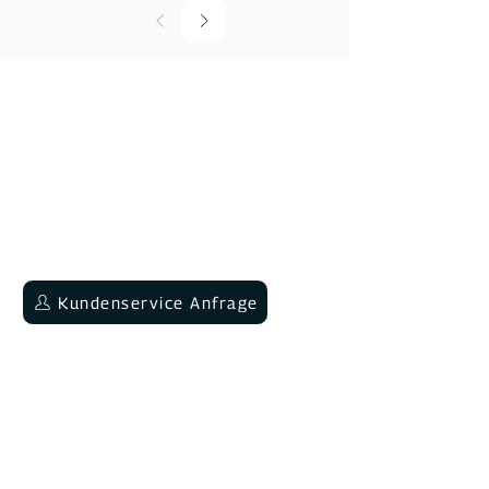
Du hast Fragen?
Wir sind Montag - Donnerstag von 09:00-
12:00 & 13:30-16 Uhr und Freitags von
09:00-12:00 & 13:30-15:00 Uhr für dich
da.
Neukundenberatung
Kundenservice Anfrage
+49 6202 9454644
Seit über vier Jahren sind wir stolz darauf,
als etablierter deutscher Hersteller für