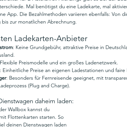
rschiede. Mal benötigst du eine Ladekarte, mal aktivie
e App. Die Bezahlmethoden variieren ebenfalls: Von dir
 bis zur monatlichen Abrechnung.
sten Ladekarten-Anbieter
strom
: Keine Grundgebühr, attraktive Preise in Deutsch
sland.
 Flexible Preismodelle und ein großes Ladenetzwerk.
: Einheitliche Preise an eigenen Ladestationen und faire
ger
: Besonders für Fernreisende geeignet, mit transpar
adeprozess (Plug and Charge).
Dienstwagen daheim laden:
er Wallbox kannst du 
t Flottenkarten starten. So 
iel deinen Dienstwagen laden 