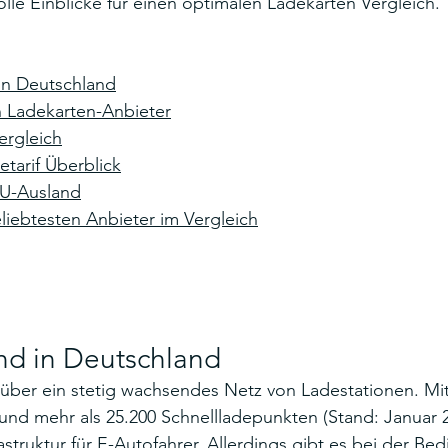
lle Einblicke für einen optimalen Ladekarten Vergleich.
 in Deutschland
n Ladekarten-Anbieter
ergleich
tarif Überblick
EU-Ausland
eliebtesten Anbieter im Vergleich
and in Deutschland
über ein stetig wachsendes Netz von Ladestationen. Mit
nd mehr als 25.200 Schnellladepunkten (Stand: Januar 2
astruktur für E-Autofahrer. Allerdings gibt es bei der Be