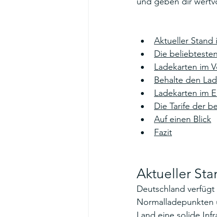
und geben dir wertvo
Aktueller Stand
Die beliebteste
Ladekarten im V
Behalte den Lade
Ladekarten im 
Die Tarife der b
Auf einen Blick
Fazit
Aktueller St
Deutschland verfügt 
Normalladepunkten u
Land eine solide Infr