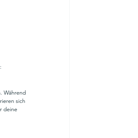
:
n. Während 
ieren sich 
r deine 