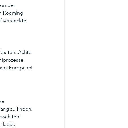
von der 
en Roaming-
f versteckte 
 bieten. Achte 
hlprozesse. 
anz Europa mit 
se 
gang zu finden. 
ewählten 
 lädst.