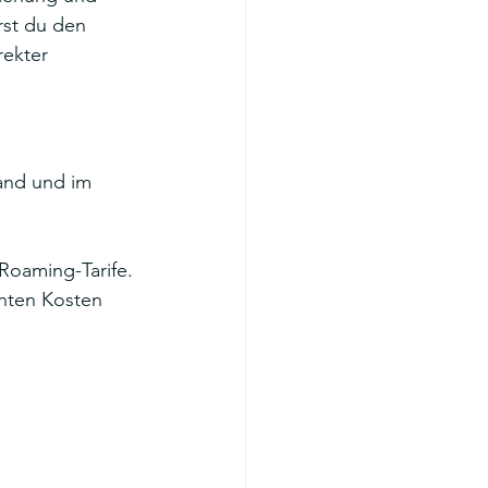
rst du den 
ekter 
land und im 
 Roaming-Tarife.
enten Kosten 