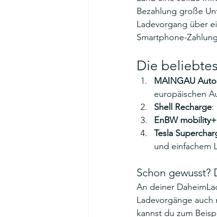
Bezahlung große Unte
Ladevorgang über ein
Smartphone-Zahlung
Die beliebte
MAINGAU Auto
europäischen Au
Shell Recharge
:
EnBW mobility+
Tesla Superchar
und einfachem L
Schon gewusst? 
An deiner DaheimLad
Ladevorgänge auch mi
kannst du zum Beisp