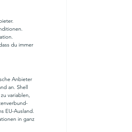
ieter.
nditionen.
ation.
odass du immer 
sche Anbieter 
nd an. Shell 
zu variablen, 
tenverbund-
ns EU-Ausland. 
ationen in ganz 