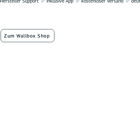
Hersteller Support ✅ inklusive App ✅ kostenloser Versand ✅ de
Zum Wallbox Shop
BiD