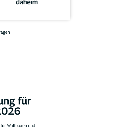
daheim
ragen
ung für
2026
 für Wallboxen und