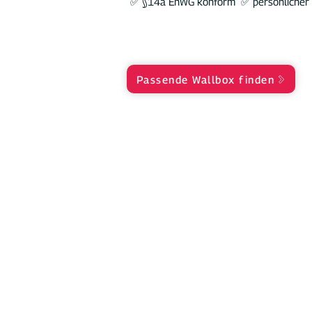
✅ §14a EnWG konform ✅ persönlicher 
Passende Wallbox finden